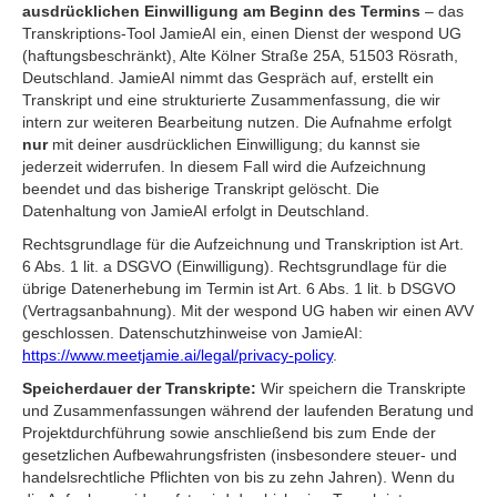
ausdrücklichen Einwilligung am Beginn des Termins
– das
Transkriptions-Tool JamieAI ein, einen Dienst der wespond UG
(haftungsbeschränkt), Alte Kölner Straße 25A, 51503 Rösrath,
Deutschland. JamieAI nimmt das Gespräch auf, erstellt ein
Transkript und eine strukturierte Zusammenfassung, die wir
intern zur weiteren Bearbeitung nutzen. Die Aufnahme erfolgt
nur
mit deiner ausdrücklichen Einwilligung; du kannst sie
jederzeit widerrufen. In diesem Fall wird die Aufzeichnung
beendet und das bisherige Transkript gelöscht. Die
Datenhaltung von JamieAI erfolgt in Deutschland.
Rechtsgrundlage für die Aufzeichnung und Transkription ist Art.
6 Abs. 1 lit. a DSGVO (Einwilligung). Rechtsgrundlage für die
übrige Datenerhebung im Termin ist Art. 6 Abs. 1 lit. b DSGVO
(Vertragsanbahnung). Mit der wespond UG haben wir einen AVV
geschlossen. Datenschutzhinweise von JamieAI:
https://www.meetjamie.ai/legal/privacy-policy
.
Speicherdauer der Transkripte:
Wir speichern die Transkripte
und Zusammenfassungen während der laufenden Beratung und
Projektdurchführung sowie anschließend bis zum Ende der
gesetzlichen Aufbewahrungsfristen (insbesondere steuer- und
handelsrechtliche Pflichten von bis zu zehn Jahren). Wenn du