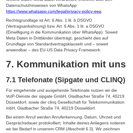
Datenschutzhinweisen von WhatsApp:
https://www.whatsapp.com/legal/privacy-policy-eea
.
Rechtsgrundlage ist Art. 6 Abs. 1 lit. b DSGVO
(Vertragsanbahnung) bzw. Art. 6 Abs. 1 lit. a DSGVO
(Einwilligung in die Kommunikation über WhatsApp). Soweit
Meta Daten in Drittländer überträgt, geschieht dies auf
Grundlage von Standardvertragsklauseln und – soweit
anwendbar – des EU-US Data Privacy Framework.
7. Kommunikation mit uns
7.1 Telefonate (Sipgate und CLINQ)
Für eingehende und ausgehende Telefonate nutzen wir die
VoIP-Dienste der sipgate GmbH, Gladbacher Straße 74, 40219
Düsseldorf, sowie der clinq Gesellschaft für Telekommunikation
mbH, Gladbacher Straße 74, 40219 Düsseldorf.
Bei einem Anruf werden Anruferkennung, Datum, Uhrzeit und
Gesprächsdauer protokolliert. Inhalte deines Anliegens notieren
wir bei Bedarf in unserem CRM (Abschnitt 6.3). Wir zeichnen