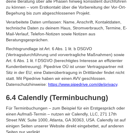
deine Beratung über alle Phasen hinweg konsistent durchführen
zu können – vom Erstkontakt über die Vorbereitung der Vor-Ort-
Begehung bis zum abgeschlossenen Projekt.
Verarbeitete Daten umfassen: Name, Anschrift, Kontaktdaten,
technische Daten zu deinem Haus, Stromverbrauch, Termine, E-
Mail-Verlauf, Telefon-Notizen sowie Notizen aus
Beratungsgesprächen.
Rechtsgrundlage ist Art. 6 Abs. 1 lit. b DSGVO
(Vertragsdurchführung und vorvertragliche Maßnahmen) sowie
Art. 6 Abs. 1 lit. f DSGVO (berechtigtes Interesse an effizienter
Kundenbetreuung). Pipedrive OÜ ist unser Vertragspartner mit
Sitz in der EU; eine Datenübertragung in Drittländer findet nicht
statt. Mit Pipedrive haben wir einen AVV geschlossen.
Datenschutzhinweise:
https://www.pipedrive.com/de/privacy
.
6.4 Calendly (Terminbuchung)
Für Terminbuchungen – zum Beispiel für ein Erstgespräch oder
einen Aufmaß-Termin – nutzen wir Calendly, LLC, 271 17th
Street NW, Suite 1000, Atlanta, GA 30363, USA. Calendly ist auf
einigen Seiten unserer Website direkt eingebettet, auf anderen
Seiten nur verlinkt.