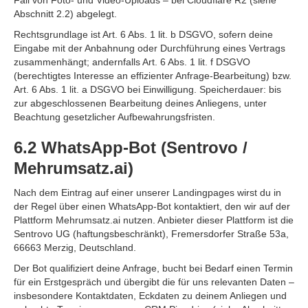
Fall von Foto- und Video-Uploads – bei Cloudflare R2 (siehe
Abschnitt 2.2) abgelegt.
Rechtsgrundlage ist Art. 6 Abs. 1 lit. b DSGVO, sofern deine
Eingabe mit der Anbahnung oder Durchführung eines Vertrags
zusammenhängt; andernfalls Art. 6 Abs. 1 lit. f DSGVO
(berechtigtes Interesse an effizienter Anfrage-Bearbeitung) bzw.
Art. 6 Abs. 1 lit. a DSGVO bei Einwilligung. Speicherdauer: bis
zur abgeschlossenen Bearbeitung deines Anliegens, unter
Beachtung gesetzlicher Aufbewahrungsfristen.
6.2 WhatsApp-Bot (Sentrovo /
Mehrumsatz.ai)
Nach dem Eintrag auf einer unserer Landingpages wirst du in
der Regel über einen WhatsApp-Bot kontaktiert, den wir auf der
Plattform Mehrumsatz.ai nutzen. Anbieter dieser Plattform ist die
Sentrovo UG (haftungsbeschränkt), Fremersdorfer Straße 53a,
66663 Merzig, Deutschland.
Der Bot qualifiziert deine Anfrage, bucht bei Bedarf einen Termin
für ein Erstgespräch und übergibt die für uns relevanten Daten –
insbesondere Kontaktdaten, Eckdaten zu deinem Anliegen und